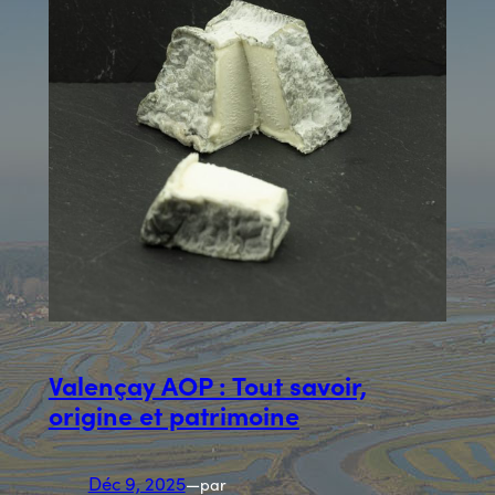
Valençay AOP : Tout savoir,
origine et patrimoine
Déc 9, 2025
—
par