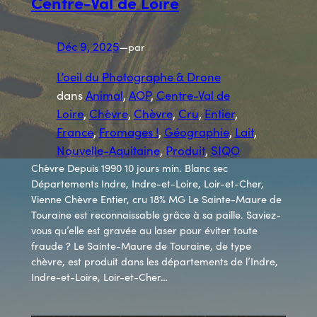
Centre-Val de Loire
Déc 9, 2025
—
par
L’oeil du Photographe & Drone
dans
Animal
, 
AOP
, 
Centre-Val de
Loire
, 
Chèvre
, 
Chèvre
, 
Cru
, 
Entier
, 
France
, 
Fromages !
, 
Géographie
, 
Lait
, 
Nouvelle-Aquitaine
, 
Produit
, 
SIQO
Chèvre Depuis 1990 10 jours min. Blanc sec
Départements Indre, Indre-et-Loire, Loir-et-Cher,
Vienne Chèvre Entier, cru 18% MG Le Sainte-Maure de
Touraine est reconnaissable grâce à sa paille. Saviez-
vous qu’elle est gravée au laser pour éviter toute
fraude ? Le Sainte-Maure de Touraine, de type
chèvre, est produit dans les départements de l’Indre,
Indre-et-Loire, Loir-et-Cher…