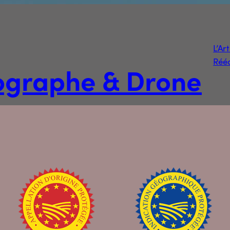
L’Ar
Rééd
tographe & Drone