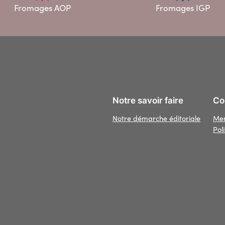
Fromages AOP
Fromages IGP
Notre savoir faire
Con
Notre démarche éditoriale
Men
Pol