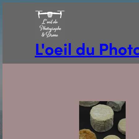
Aller
au
contenu
L'oeil du Pho