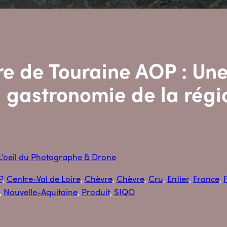
e de Touraine AOP : Une
a gastronomie de la rég
L’oeil du Photographe & Drone
P
, 
Centre-Val de Loire
, 
Chèvre
, 
Chèvre
, 
Cru
, 
Entier
, 
France
, 
, 
Nouvelle-Aquitaine
, 
Produit
, 
SIQO