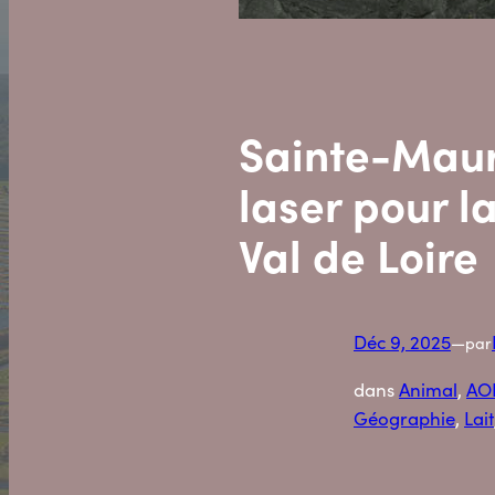
Sainte-Maur
laser pour l
Val de Loire
Déc 9, 2025
—
par
dans
Animal
, 
AO
Géographie
, 
Lait