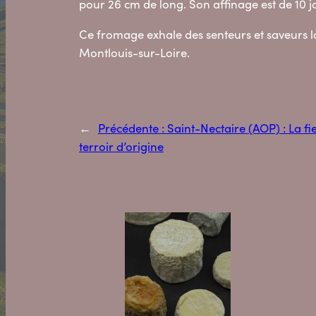
pour 26 cm de long. Son affinage est de 10 
Ce fromage exhale des senteurs et saveurs la
Montlouis-sur-Loire.
←
Précédente :
Saint-Nectaire (AOP) : La fi
terroir d’origine