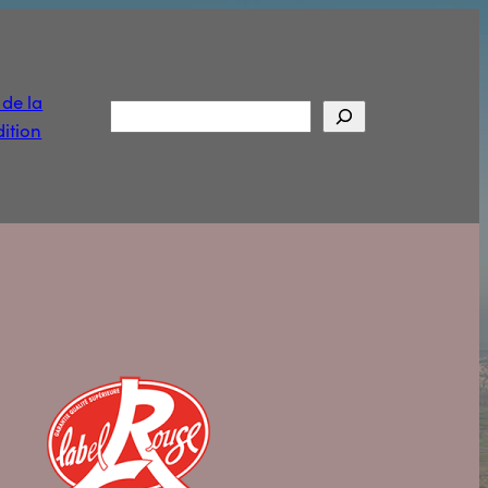
t de la
Rechercher
ition