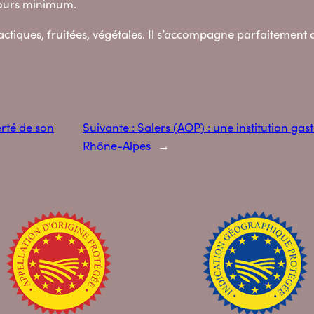
jours minimum.
ctiques, fruitées, végétales. Il s’accompagne parfaitement 
erté de son
Suivante :
Salers (AOP) : une institution g
Rhône-Alpes
→