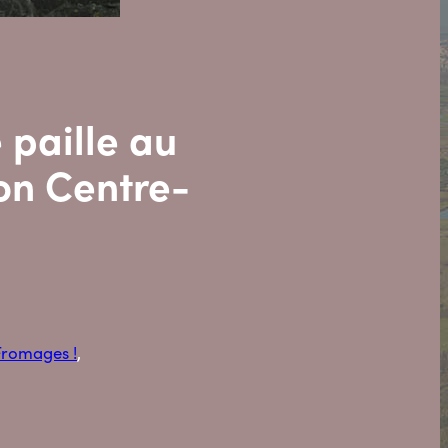
 paille au
ion Centre-
Fromages !
, 