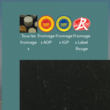
Aller
au
contenu
Tous les
Fromage
Fromage
Fromage
fromage
s AOP
s IGP
s Label
s
Rouge