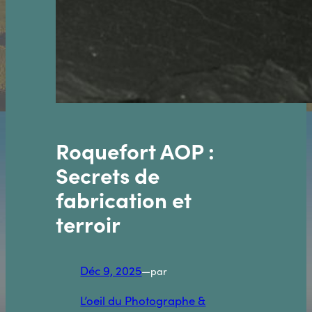
Roquefort AOP :
Secrets de
fabrication et
terroir
Déc 9, 2025
—
par
L’oeil du Photographe &