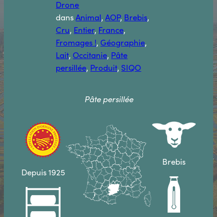
Drone
dans
Animal
, 
AOP
, 
Brebis
, 
Cru
, 
Entier
, 
France
, 
Fromages !
, 
Géographie
, 
Lait
, 
Occitanie
, 
Pâte
persillée
, 
Produit
, 
SIQO
Pâte persillée
Brebis
Depuis 1925