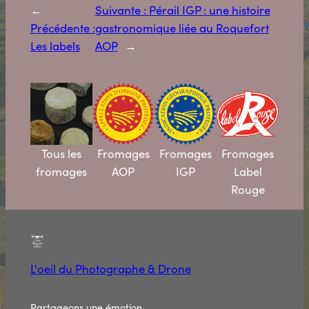
←
Suivante :
Pérail IGP : une histoire
Précédente :
gastronomique liée au Roquefort
Les labels
AOP
→
Tous les
Fromages
Fromages
Fromages
fromages
AOP
IGP
Label
Rouge
L'oeil du Photographe & Drone
Partageons une émotion