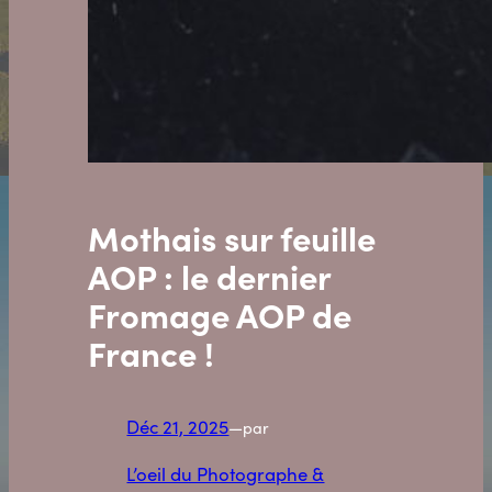
Mothais sur feuille
AOP : le dernier
Fromage AOP de
France !
Déc 21, 2025
—
par
L’oeil du Photographe &