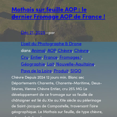
Mothais sur feuille AOP : le
dernier Fromage AOP de France !
Déc 21, 2025
—
par
L’oeil du Photographe & Drone
dans
Animal
, 
AOP
, 
Chèvre
, 
Chèvre
, 
Cru
, 
Entier
, 
France
, 
Fromages !
, 
Géographie
, 
Lait
, 
Nouvelle-Aquitaine
, 
Pays de la Loire
, 
Produit
, 
SIQO
Chèvre Depuis 2024 12 jours min. Blanc sec
Départements Charente, Charente-Maritime, Deux-
Sèvres, Vienne Chèvre Entier, cru 25% MG Le
développement de ce fromage sur sa feuille de
châtaigner est lié du XIe au XVe siècle au pèlerinage
de Saint-Jacques de Compostelle, traversant l’aire
géographique. Le Mothais sur feuille, de type chèvre,