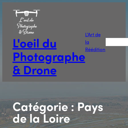
Aller
au
contenu
L’Art de
L'oeil du
Recherche
la
Réédition
Photographe
& Drone
Catégorie :
Pays
de la Loire