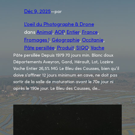
Déc 9, 2025
—
par
L’oeil du Photographe & Drone
dans
Animal
, 
AOP
, 
Entier
, 
France
, 
Fromages !
, 
Géographie
, 
Occitanie
, 
Pâte persillée
, 
Produit
, 
SIQO
, 
Vache
Pâte persillée Depuis 1979 70 jours min. Blanc doux
Départements Aveyron, Gard, Hérault, Lot, Lozère
Vache Entier 26,5% MG Le Bleu des Causses, bien qu’il
doive s’affiner 12 jours minimum en cave, ne doit pas
sortir de la salle de maturation avant le 70e jour ni
après le 190e jour. Le Bleu des Causses, de…