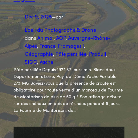
Déc 9, 2025
—
par
L’oeil du Photographe & Drone
dans
Animal
, 
AOP
, 
Auvergne-Rhône-
Alpes
, 
France
, 
Fromages !
, 
Géographie
, 
Pâte persillée
, 
Produit
, 
SIQO
, 
Vache
Pâte persillée Depuis 1972 32 jours min. Blanc doux
Départements Loire, Puy-de-Dôme Vache Variable
27% MG Saviez-vous que la présence de croûte est
obligatoire pour toute vente d’un morceau de Fourme
de Montbrison de plus de 50 g ? Son affinage débute
sur des chénaux en bois de résineux pendant 6 jours.
La Fourme de Montbrison, de…