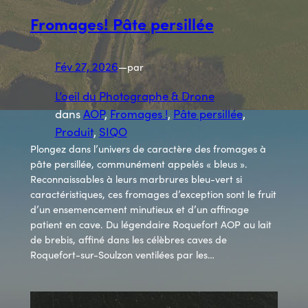
Fromages! Pâte persillée
Fév 27, 2026
—
par
L’oeil du Photographe & Drone
dans
AOP
, 
Fromages !
, 
Pâte persillée
, 
Produit
, 
SIQO
Plongez dans l’univers de caractère des fromages à
pâte persillée, communément appelés « bleus ».
Reconnaissables à leurs marbrures bleu-vert si
caractéristiques, ces fromages d’exception sont le fruit
d’un ensemencement minutieux et d’un affinage
patient en cave. Du légendaire Roquefort AOP au lait
de brebis, affiné dans les célèbres caves de
Roquefort-sur-Soulzon ventilées par les…