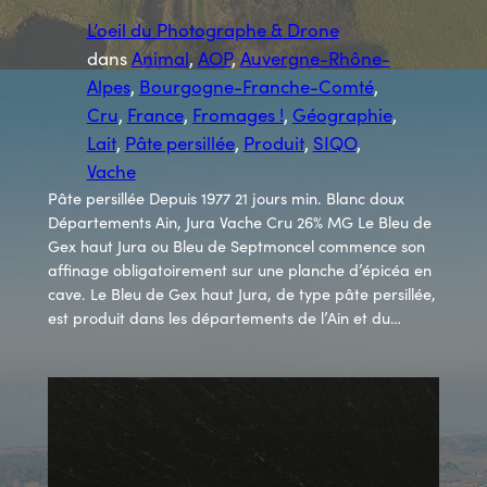
L’oeil du Photographe & Drone
dans
Animal
, 
AOP
, 
Auvergne-Rhône-
Alpes
, 
Bourgogne-Franche-Comté
, 
Cru
, 
France
, 
Fromages !
, 
Géographie
, 
Lait
, 
Pâte persillée
, 
Produit
, 
SIQO
, 
Vache
Pâte persillée Depuis 1977 21 jours min. Blanc doux
Départements Ain, Jura Vache Cru 26% MG Le Bleu de
Gex haut Jura ou Bleu de Septmoncel commence son
affinage obligatoirement sur une planche d’épicéa en
cave. Le Bleu de Gex haut Jura, de type pâte persillée,
est produit dans les départements de l’Ain et du…