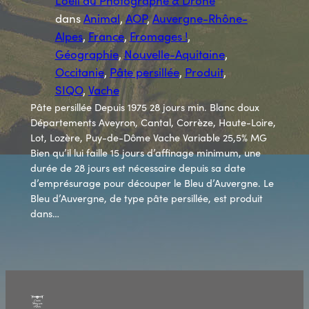
L’oeil du Photographe & Drone
dans
Animal
, 
AOP
, 
Auvergne-Rhône-
Alpes
, 
France
, 
Fromages !
, 
Géographie
, 
Nouvelle-Aquitaine
, 
Occitanie
, 
Pâte persillée
, 
Produit
, 
SIQO
, 
Vache
Pâte persillée Depuis 1975 28 jours min. Blanc doux
Départements Aveyron, Cantal, Corrèze, Haute-Loire,
Lot, Lozère, Puy-de-Dôme Vache Variable 25,5% MG
Bien qu’il lui faille 15 jours d’affinage minimum, une
durée de 28 jours est nécessaire depuis sa date
d’emprésurage pour découper le Bleu d’Auvergne. Le
Bleu d’Auvergne, de type pâte persillée, est produit
dans…