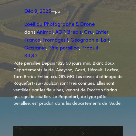
Déc 9, 2025
—
par
L’oeil du Photographe & Drone
dans
Animal
, 
AOP
, 
Brebis
, 
Cru
, 
Entier
, 
France
, 
Fromages !
, 
Géographie
, 
Lait
, 
Occitanie
, 
Pâte persillée
, 
Produit
, 
SIQO
Pâte persillée Depuis 1925 90 jours min. Blanc doux
Départements Aude, Aveyron, Gard, Hérault, Lozère,
Tarn Brebis Entier, cru 29% MG Les caves d’affinage de
Roquefort-sur-Soulzon sont très connues. Elles sont
ventilées par les fleurines, venant de l’occitan flarina
qui signifie souffler. Le Roquefort, de type pâte
persillée, est produit dans les départements de l’Aude,
…