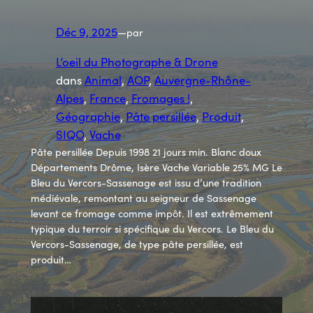
Déc 9, 2025
—
par
L’oeil du Photographe & Drone
dans
Animal
, 
AOP
, 
Auvergne-Rhône-
Alpes
, 
France
, 
Fromages !
, 
Géographie
, 
Pâte persillée
, 
Produit
, 
SIQO
, 
Vache
Pâte persillée Depuis 1998 21 jours min. Blanc doux
Départements Drôme, Isère Vache Variable 25% MG Le
Bleu du Vercors-Sassenage est issu d’une tradition
médiévale, remontant au seigneur de Sassenage
levant ce fromage comme impôt. Il est extrêmement
typique du terroir si spécifique du Vercors. Le Bleu du
Vercors-Sassenage, de type pâte persillée, est
produit…