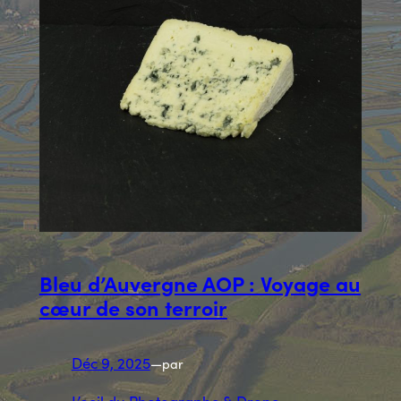
Bleu d’Auvergne AOP : Voyage au
cœur de son terroir
Déc 9, 2025
—
par