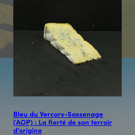
Bleu du Vercors-Sassenage
(AOP) : La fierté de son terroir
d’origine