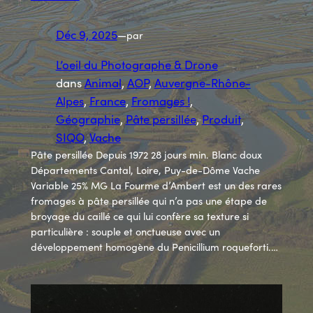
Déc 9, 2025
—
par
L’oeil du Photographe & Drone
dans
Animal
, 
AOP
, 
Auvergne-Rhône-
Alpes
, 
France
, 
Fromages !
, 
Géographie
, 
Pâte persillée
, 
Produit
, 
SIQO
, 
Vache
Pâte persillée Depuis 1972 28 jours min. Blanc doux
Départements Cantal, Loire, Puy-de-Dôme Vache
Variable 25% MG La Fourme d’Ambert est un des rares
fromages à pâte persillée qui n’a pas une étape de
broyage du caillé ce qui lui confère sa texture si
particulière : souple et onctueuse avec un
développement homogène du Penicillium roqueforti.…