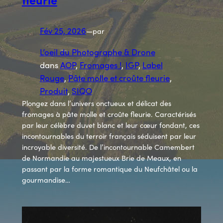
Fév 25, 2026
—
par
L’oeil du Photographe & Drone
dans
AOP
, 
Fromages !
, 
IGP
, 
Label
Rouge
, 
Pâte molle et croûte fleurie
, 
Produit
, 
SIQO
Plongez dans l’univers onctueux et délicat des
fromages à pâte molle et croûte fleurie. Caractérisés
par leur célèbre duvet blanc et leur cœur fondant, ces
incontournables du terroir français séduisent par leur
incroyable diversité. De l’incontournable Camembert
de Normandie au majestueux Brie de Meaux, en
passant par la forme romantique du Neufchâtel ou la
gourmandise…