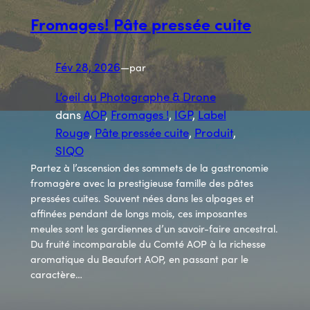
Fromages! Pâte pressée cuite
Fév 28, 2026
—
par
L’oeil du Photographe & Drone
dans
AOP
, 
Fromages !
, 
IGP
, 
Label
Rouge
, 
Pâte pressée cuite
, 
Produit
, 
SIQO
Partez à l’ascension des sommets de la gastronomie
fromagère avec la prestigieuse famille des pâtes
pressées cuites. Souvent nées dans les alpages et
affinées pendant de longs mois, ces imposantes
meules sont les gardiennes d’un savoir-faire ancestral.
Du fruité incomparable du Comté AOP à la richesse
aromatique du Beaufort AOP, en passant par le
caractère…