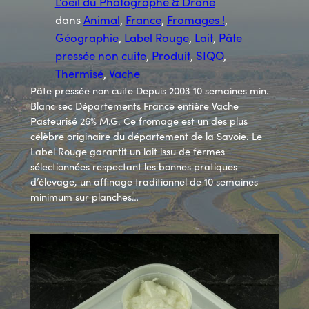
L’oeil du Photographe & Drone
dans
Animal
, 
France
, 
Fromages !
, 
Géographie
, 
Label Rouge
, 
Lait
, 
Pâte
pressée non cuite
, 
Produit
, 
SIQO
, 
Thermisé
, 
Vache
Pâte pressée non cuite Depuis 2003 10 semaines min.
Blanc sec Départements France entière Vache
Pasteurisé 26% M.G. Ce fromage est un des plus
célèbre originaire du département de la Savoie. Le
Label Rouge garantit un lait issu de fermes
sélectionnées respectant les bonnes pratiques
d’élevage, un affinage traditionnel de 10 semaines
minimum sur planches…