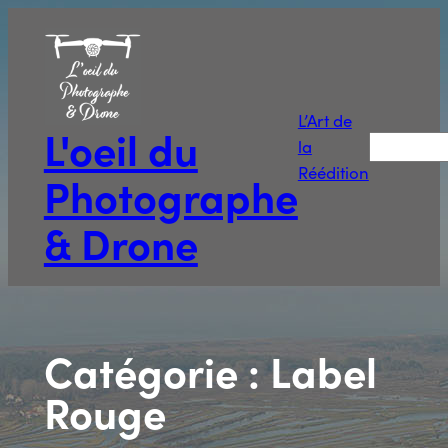
Aller
au
contenu
L’Art de
L'oeil du
Recherche
la
Réédition
Photographe
& Drone
Catégorie :
Label
Rouge