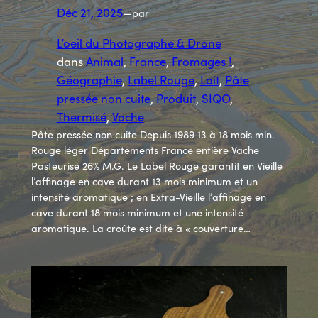
Déc 21, 2025
—
par
L’oeil du Photographe & Drone
dans
Animal
, 
France
, 
Fromages !
, 
Géographie
, 
Label Rouge
, 
Lait
, 
Pâte
pressée non cuite
, 
Produit
, 
SIQO
, 
Thermisé
, 
Vache
Pâte pressée non cuite Depuis 1989 13 à 18 mois min.
Rouge léger Départements France entière Vache
Pasteurisé 26% M.G. Le Label Rouge garantit en Vieille
l’affinage en cave durant 13 mois minimum et un
intensité aromatique ; en Extra-Vieille l’affinage en
cave durant 18 mois minimum et une intensité
aromatique. La croûte est dite à « couverture…