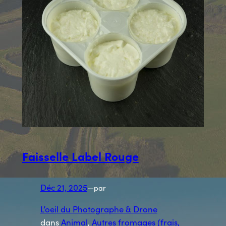
Faisselle Label Rouge
Déc 21, 2025
—
par
L’oeil du Photographe & Drone
dans
Animal
, 
Autres fromages (frais,