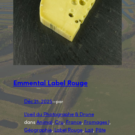
Emmental Label Rouge
Déc 21, 2025
—
par
L’oeil du Photographe & Drone
dans
Animal
, 
Cru
, 
France
, 
Fromages !
, 
Géographie
, 
Label Rouge
, 
Lait
, 
Pâte