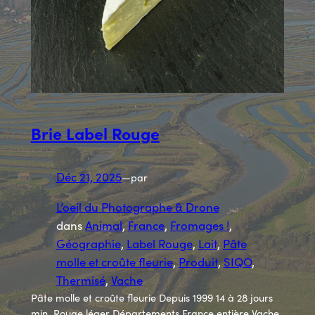
Brie Label Rouge
Déc 21, 2025
—
par
L’oeil du Photographe & Drone
dans
Animal
, 
France
, 
Fromages !
, 
Géographie
, 
Label Rouge
, 
Lait
, 
Pâte
molle et croûte fleurie
, 
Produit
, 
SIQO
, 
Thermisé
, 
Vache
Pâte molle et croûte fleurie Depuis 1999 14 à 28 jours
min. Rouge léger Départements France entière Vache