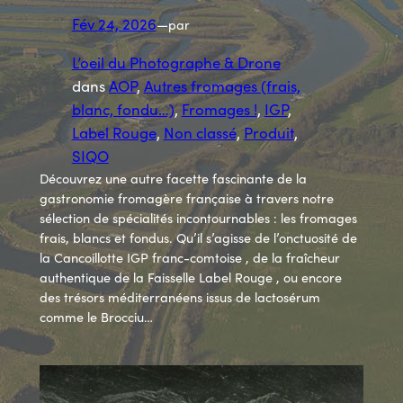
Fév 24, 2026
—
par
L’oeil du Photographe & Drone
dans
AOP
, 
Autres fromages (frais,
blanc, fondu…)
, 
Fromages !
, 
IGP
, 
Label Rouge
, 
Non classé
, 
Produit
, 
SIQO
Découvrez une autre facette fascinante de la
gastronomie fromagère française à travers notre
sélection de spécialités incontournables : les fromages
frais, blancs et fondus. Qu’il s’agisse de l’onctuosité de
la Cancoillotte IGP franc-comtoise , de la fraîcheur
authentique de la Faisselle Label Rouge , ou encore
des trésors méditerranéens issus de lactosérum
comme le Brocciu…