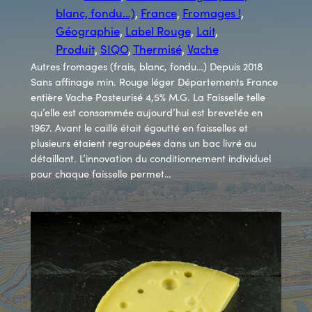
blanc, fondu…)
, 
France
, 
Fromages !
, 
Géographie
, 
Label Rouge
, 
Lait
, 
Produit
, 
SIQO
, 
Thermisé
, 
Vache
Autres fromages (frais, blanc, fondu…) Depuis 2018
Sans affinage min. Rouge léger Départements France
entière Vache Pasteurisé 4,5% M.G. La Faisselle telle
qu’elle est consommée aujourd’hui est brevetée en
1967. Avant le caillé était égoutté en faisselles et
plusieurs étaient regroupées dans un bac livré au
détaillant. L’innovation du conditionnement individuel
pour chaque faisselle permet…