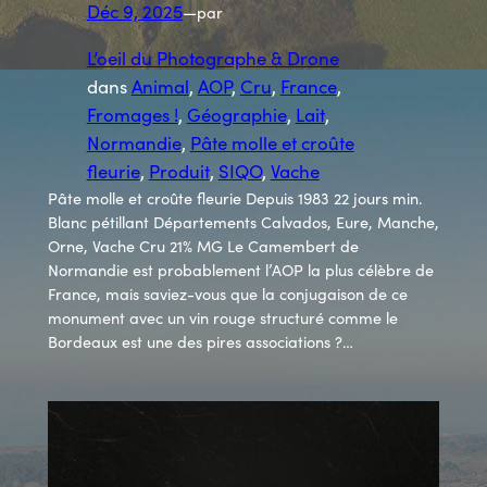
Déc 9, 2025
—
par
L’oeil du Photographe & Drone
dans
Animal
, 
AOP
, 
Cru
, 
France
, 
Fromages !
, 
Géographie
, 
Lait
, 
Normandie
, 
Pâte molle et croûte
fleurie
, 
Produit
, 
SIQO
, 
Vache
Pâte molle et croûte fleurie Depuis 1983 22 jours min.
Blanc pétillant Départements Calvados, Eure, Manche,
Orne, Vache Cru 21% MG Le Camembert de
Normandie est probablement l’AOP la plus célèbre de
France, mais saviez-vous que la conjugaison de ce
monument avec un vin rouge structuré comme le
Bordeaux est une des pires associations ?…