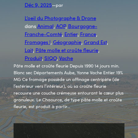
Déc 9, 2025
—
par
L’oeil du Photographe & Drone
dans
Animal
, 
AOP
, 
Bourgogne-
Franche-Comté
, 
Entier
, 
France
, 
Fromages !
, 
Géographie
, 
Grand Est
, 
Lait
, 
Pâte molle et croûte fleurie
, 
Produit
, 
SIQO
, 
Vache
Pâte molle et croûte fleurie Depuis 1990 14 jours min.
Blanc sec Départements Aube, Yonne Vache Entier 19%
MG Ce fromage possède un affinage centripète (de
l’extérieur vers l’intérieur), où sa croûte fleurie
recouvre une couche crémeuse entourant le cœur plus
granuleux. Le Chaource, de type pâte molle et croûte
fleurie, est produit à partir…