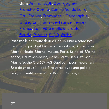
dans
Animal
, 
AOP
, 
Bourgogne-
Franche-Comté
, 
Centre-Val de Loire
, 
Cru
, 
France
, 
Fromages !
, 
Géographie
, 
Grand Est
, 
Hauts-de-France
, 
Île-de-
France
, 
Lait
, 
Pâte molle et croûte
fleurie
, 
Produit
, 
SIQO
, 
Vache
Pâte molle et croûte fleurie Depuis 1980 4 semaines
min. Blanc pétillant Départements Aisne, Aube, Loiret,
Marne, Haute-Marne, Meuse, Paris, Seine-et-Marne,
Yonne, Hauts-de-Seine, Seine-Saint-Denis, Val-de-
Marne Vache Cru 20% MG Quel outil pour mouler un
Brie de Meaux ? Il doit être versé avec une pelle à
brie, seul outil autorisé. Le Brie de Meaux, de…