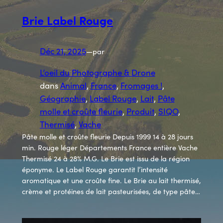
Brie Label Rouge
Déc 21, 2025
—
par
L’oeil du Photographe & Drone
dans
Animal
, 
France
, 
Fromages !
, 
Géographie
, 
Label Rouge
, 
Lait
, 
Pâte
molle et croûte fleurie
, 
Produit
, 
SIQO
, 
Thermisé
, 
Vache
Pâte molle et croûte fleurie Depuis 1999 14 à 28 jours
min. Rouge léger Départements France entière Vache
Thermisé 24 à 28% M.G. Le Brie est issu de la région
éponyme. Le Label Rouge garantit l’intensité
aromatique et une croûte fine. Le Brie au lait thermisé,
crème et protéines de lait pasteurisées, de type pâte…