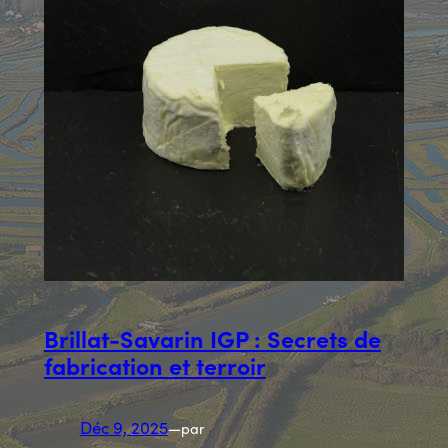
Brillat-Savarin IGP : Secrets de
fabrication et terroir
Déc 9, 2025
—
par