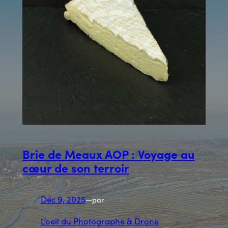
Brie de Meaux AOP : Voyage au
cœur de son terroir
Déc 9, 2025
—
par
L’oeil du Photographe & Drone