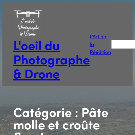
Aller
au
contenu
L’Art de
L'oeil du
Recherche
la
Réédition
Photographe
& Drone
Catégorie :
Pâte
molle et croûte