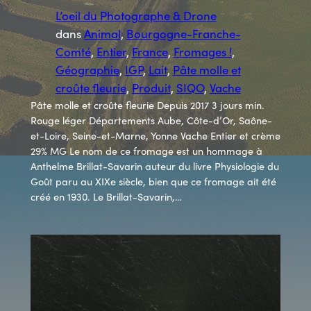
L’oeil du Photographe & Drone
dans
Animal
, 
Bourgogne-Franche-
Comté
, 
Entier
, 
France
, 
Fromages !
, 
Géographie
, 
IGP
, 
Lait
, 
Pâte molle et
croûte fleurie
, 
Produit
, 
SIQO
, 
Vache
Pâte molle et croûte fleurie Depuis 2017 3 jours min.
Rouge léger Départements Aube, Côte-d’Or, Saône-
et-Loire, Seine-et-Marne, Yonne Vache Entier et crème
29% MG Le nom de ce fromage est un hommage à
Anthelme Brillat-Savarin auteur du livre Physiologie du
Goût paru au XIXe siècle, bien que ce fromage ait été
créé en 1930. Le Brillat-Savarin,…