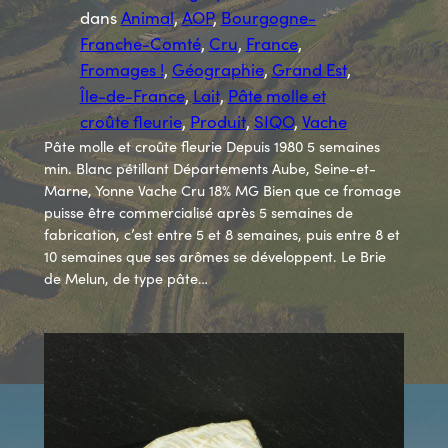
dans
Animal
, 
AOP
, 
Bourgogne-
Franche-Comté
, 
Cru
, 
France
, 
Fromages !
, 
Géographie
, 
Grand Est
, 
Île-de-France
, 
Lait
, 
Pâte molle et
croûte fleurie
, 
Produit
, 
SIQO
, 
Vache
Pâte molle et croûte fleurie Depuis 1980 5 semaines
min. Blanc pétillant Départements Aube, Seine-et-
Marne, Yonne Vache Cru 18% MG Bien que ce fromage
puisse être commercialisé après 5 semaines de
fabrication, c’est entre 5 et 8 semaines, puis entre 8 et
10 semaines que ses arômes se développent. Le Brie
de Melun, de type pâte…