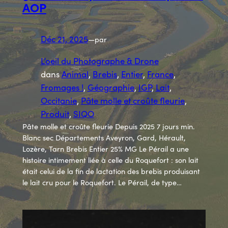
AOP
Déc 21, 2025
—
par
L’oeil du Photographe & Drone
dans
Animal
, 
Brebis
, 
Entier
, 
France
, 
Fromages !
, 
Géographie
, 
IGP
, 
Lait
, 
Occitanie
, 
Pâte molle et croûte fleurie
, 
Produit
, 
SIQO
Pâte molle et croûte fleurie Depuis 2025 7 jours min.
Blanc sec Départements Aveyron, Gard, Hérault,
Lozère, Tarn Brebis Entier 25% MG Le Pérail a une
histoire intimement liée à celle du Roquefort : son lait
était celui de la fin de lactation des brebis produisant
le lait cru pour le Roquefort. Le Pérail, de type…