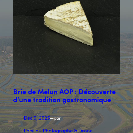
Brie de Melun AOP : Découverte
d’une tradition gastronomique
Déc 9, 2025
—
par
L’oeil du Photographe & Drone