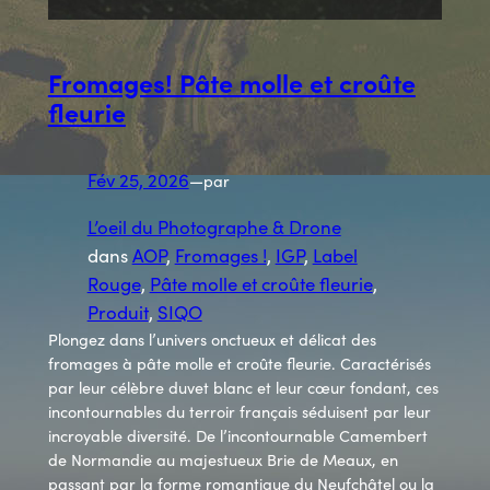
Fromages! Pâte molle et croûte
fleurie
Fév 25, 2026
—
par
L’oeil du Photographe & Drone
dans
AOP
, 
Fromages !
, 
IGP
, 
Label
Rouge
, 
Pâte molle et croûte fleurie
, 
Produit
, 
SIQO
Plongez dans l’univers onctueux et délicat des
fromages à pâte molle et croûte fleurie. Caractérisés
par leur célèbre duvet blanc et leur cœur fondant, ces
incontournables du terroir français séduisent par leur
incroyable diversité. De l’incontournable Camembert
de Normandie au majestueux Brie de Meaux, en
passant par la forme romantique du Neufchâtel ou la