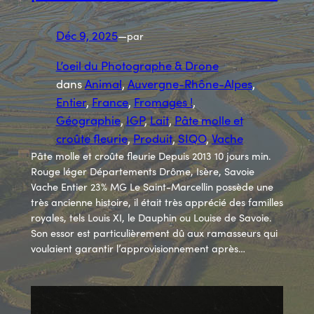
Déc 9, 2025
—
par
L’oeil du Photographe & Drone
dans
Animal
, 
Auvergne-Rhône-Alpes
, 
Entier
, 
France
, 
Fromages !
, 
Géographie
, 
IGP
, 
Lait
, 
Pâte molle et
croûte fleurie
, 
Produit
, 
SIQO
, 
Vache
Pâte molle et croûte fleurie Depuis 2013 10 jours min.
Rouge léger Départements Drôme, Isère, Savoie
Vache Entier 23% MG Le Saint-Marcellin possède une
très ancienne histoire, il était très apprécié des familles
royales, tels Louis XI, le Dauphin ou Louise de Savoie.
Son essor est particulièrement dû aux ramasseurs qui
voulaient garantir l’approvisionnement après…