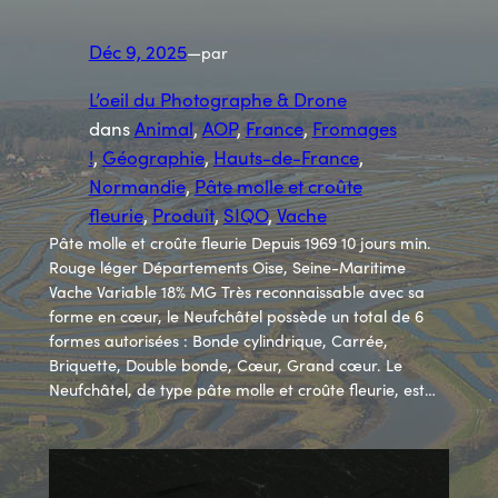
Déc 9, 2025
—
par
L’oeil du Photographe & Drone
dans
Animal
, 
AOP
, 
France
, 
Fromages
!
, 
Géographie
, 
Hauts-de-France
, 
Normandie
, 
Pâte molle et croûte
fleurie
, 
Produit
, 
SIQO
, 
Vache
Pâte molle et croûte fleurie Depuis 1969 10 jours min.
Rouge léger Départements Oise, Seine-Maritime
Vache Variable 18% MG Très reconnaissable avec sa
forme en cœur, le Neufchâtel possède un total de 6
formes autorisées : Bonde cylindrique, Carrée,
Briquette, Double bonde, Cœur, Grand cœur. Le
Neufchâtel, de type pâte molle et croûte fleurie, est…