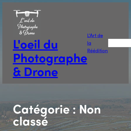
Aller
au
contenu
L’Art de
L'oeil du
Recherche
la
Réédition
Photographe
& Drone
Catégorie :
Non
classé