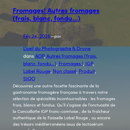
Fromages! Autres fromages
(frais, blanc, fondu…)
Fév 24, 2026
—
par
L’oeil du Photographe & Drone
dans
AOP
, 
Autres fromages (frais,
blanc, fondu…)
, 
Fromages !
, 
IGP
, 
Label Rouge
, 
Non classé
, 
Produit
, 
SIQO
Découvrez une autre facette fascinante de la
gastronomie fromagère française à travers notre
sélection de spécialités incontournables : les fromages
frais, blancs et fondus. Qu’il s’agisse de l’onctuosité de
la Cancoillotte IGP franc-comtoise , de la fraîcheur
authentique de la Faisselle Label Rouge , ou encore
des trésors méditerranéens issus de lactosérum