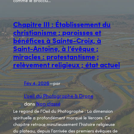
comme le Brocciu…
Chapitre III : Établissement du
christianisme ; paroisses et
bénéfices à Sainte-Croix, à
Saint-Antoine, à l’évêque ;
miracles : protestantisme ;
relèvement religieux ; état actuel
Fév 4, 2026
—
par
L’oeil du Photographe & Drone
dans
Non classé
Le regard de l’Oeil du Photographe : La dimension
spirituelle a profondément marqué le Vercors. Ce
chapitre retrace minutieusement l’histoire religieuse
du plateau, depuis l’arrivée des premiers évêques de