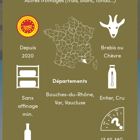
Autres fromages (frais, blanc, fondu…)
Depuis
Brebis ou
2020
Chèvre
Départements
Bouches-du-Rhône,
Sans
Entier, Cru
Var, Vaucluse
affinage
min.
13,5% MG