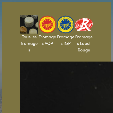
Aller
au
contenu
Tous les
Fromage
Fromage
Fromage
fromage
s AOP
s IGP
s Label
s
Rouge