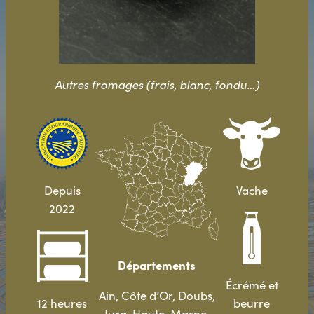
Autres fromages (frais, blanc, fondu…)
Depuis
Vache
2022
Départements
Écrémé et
Ain, Côte d’Or, Doubs,
12 heures
beurre
Jura, Haute-Marne,