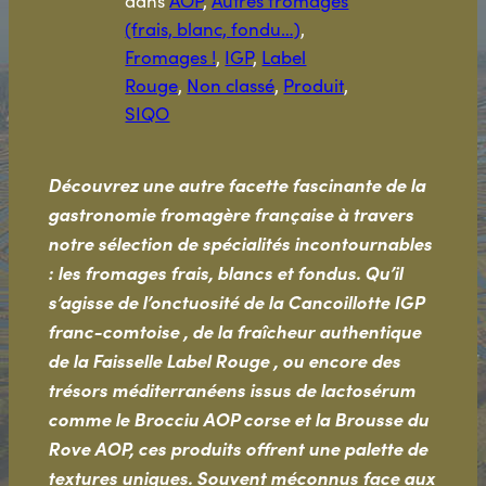
dans
AOP
, 
Autres fromages
(frais, blanc, fondu…)
, 
Fromages !
, 
IGP
, 
Label
Rouge
, 
Non classé
, 
Produit
, 
SIQO
Découvrez une autre facette fascinante de la
gastronomie fromagère française à travers
notre sélection de spécialités incontournables
: les fromages frais, blancs et fondus. Qu’il
s’agisse de l’onctuosité de la Cancoillotte IGP
franc-comtoise , de la fraîcheur authentique
de la Faisselle Label Rouge , ou encore des
trésors méditerranéens issus de lactosérum
comme le Brocciu AOP corse et la Brousse du
Rove AOP, ces produits offrent une palette de
textures uniques. Souvent méconnus face aux