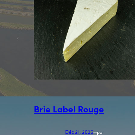
Brie Label Rouge
Déc 21, 2025
—
par