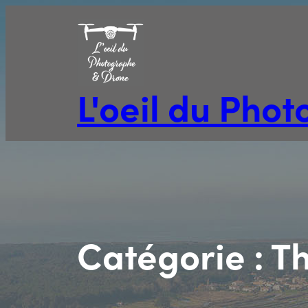
Aller
au
contenu
L'oeil du Pho
Catégorie :
T