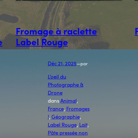
Fromage à raclette
e
Label Rouge
Déc 21, 2025
—
par
L’oeil du
Photographe &
Drone
dans
Animal
, 
France
, 
Fromages
!
, 
Géographie
, 
Label Rouge
, 
Lait
, 
Pâte pressée non