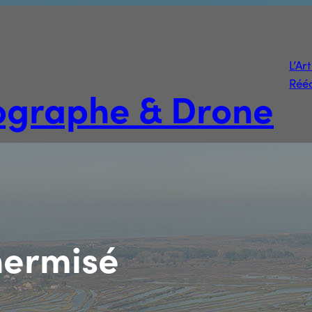
L’Ar
Rééd
tographe & Drone
hermisé