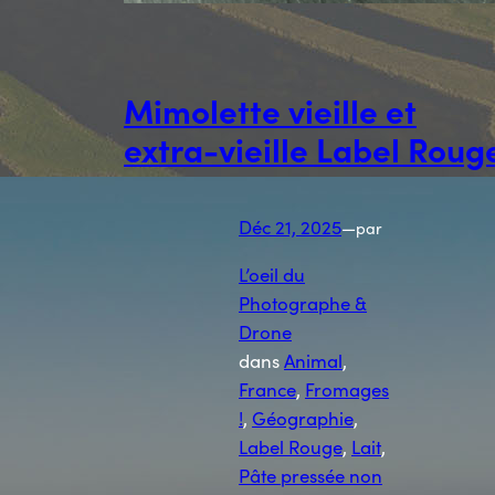
Mimolette vieille et
extra-vieille Label Roug
Déc 21, 2025
—
par
L’oeil du
Photographe &
Drone
dans
Animal
, 
France
, 
Fromages
!
, 
Géographie
, 
Label Rouge
, 
Lait
, 
Pâte pressée non