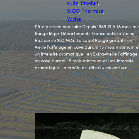
cuite
, 
Produit
, 
SIQO
, 
Thermisé
, 
Vache
Pâte pressée non cuite Depuis 1989 13 à 18 mois mi
Rouge léger Départements France entière Vache
Pasteurisé 26% M.G. Le Label Rouge garantit en
Vieille l’affinage en cave durant 13 mois minimum e
un intensité aromatique ; en Extra-Vieille l’affinage
en cave durant 18 mois minimum et une intensité
aromatique. La croûte est dite à « couverture…