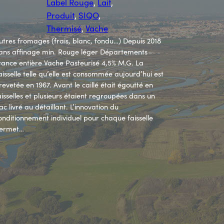
Label Rouge
, 
Lait
, 
Produit
, 
SIQO
, 
Thermisé
, 
Vache
utres fromages (frais, blanc, fondu…) Depuis 2018
ans affinage min. Rouge léger Départements
rance entière Vache Pasteurisé 4,5% M.G. La
aisselle telle qu’elle est consommée aujourd’hui est
revetée en 1967. Avant le caillé était égoutté en
aisselles et plusieurs étaient regroupées dans un
ac livré au détaillant. L’innovation du
onditionnement individuel pour chaque faisselle
ermet…