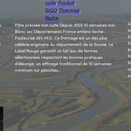
cuite
, 
Produit
, 
SIQO
, 
Thermisé
, 
Vache
A
n.
Pâte pressée non cuite Depuis 2003 10 semaines min.
S
Blanc sec Départements France entière Vache
F
Pasteurisé 26% M.G. Ce fromage est un des plus
F
t
célèbre originaire du département de la Savoie. Le
b
Label Rouge garantit un lait issu de fermes
f
sélectionnées respectant les bonnes pratiques
b
d’élevage, un affinage traditionnel de 10 semaines
c
minimum sur planches…
p