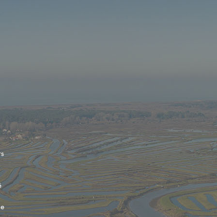
rs
é
de