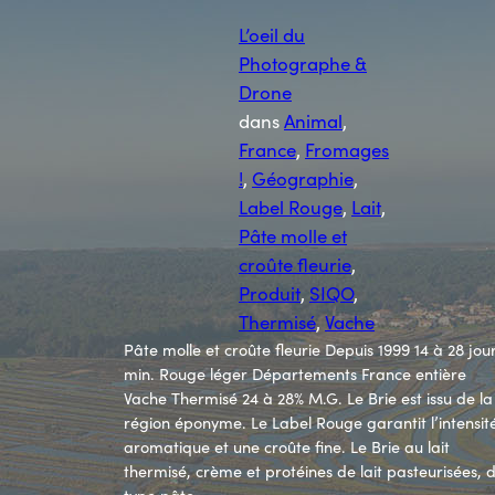
L’oeil du
Photographe &
Drone
dans
Animal
, 
France
, 
Fromages
!
, 
Géographie
, 
Label Rouge
, 
Lait
, 
Pâte molle et
croûte fleurie
, 
Produit
, 
SIQO
, 
Thermisé
, 
Vache
Pâte molle et croûte fleurie Depuis 1999 14 à 28 jou
min. Rouge léger Départements France entière
Vache Thermisé 24 à 28% M.G. Le Brie est issu de la
région éponyme. Le Label Rouge garantit l’intensit
aromatique et une croûte fine. Le Brie au lait
thermisé, crème et protéines de lait pasteurisées, 