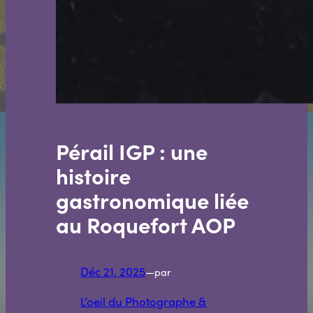
Pérail IGP : une
histoire
gastronomique liée
au Roquefort AOP
Déc 21, 2025
—
par
L’oeil du Photographe &