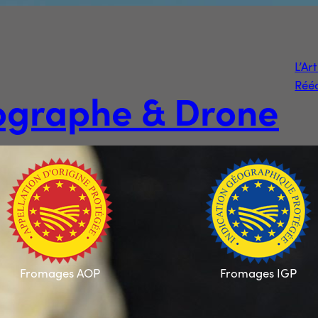
L’Ar
Rééd
tographe & Drone
Fromages AOP
Fromages IGP