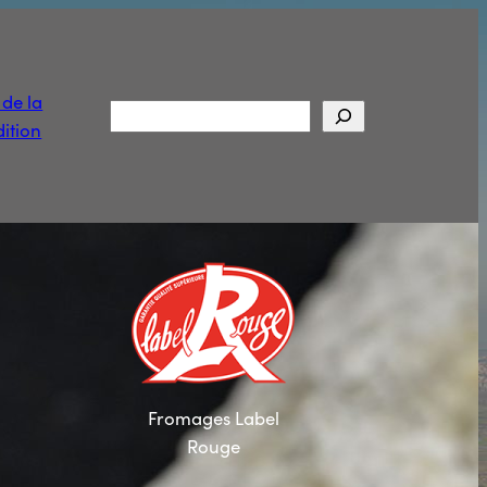
t de la
Rechercher
ition
Fromages Label
Rouge