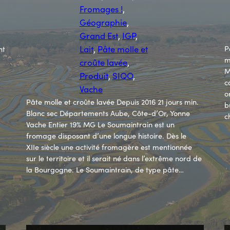
Fromages !
, 
Géographie
, 
Grand Est
, 
IGP
, 
Lait
, 
Pâte molle et
P
nt
m
croûte lavée
, 
M
Produit
, 
SIQO
, 
c
Vache
o
Pâte molle et croûte lavée Depuis 2016 21 jours min.
b
Blanc sec Départements Aube, Côte-d’Or, Yonne
c
Vache Entier 19% MG Le Soumaintrain est un
fromage disposant d’une longue histoire. Dès le
XIIe siècle une activité fromagère est mentionnée
sur le territoire et il serait né dans l’extrême nord de
la Bourgogne. Le Soumaintrain, de type pâte…