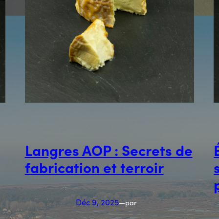
Langres AOP : Secrets de
fabrication et terroir
Déc 9, 2025
—
par