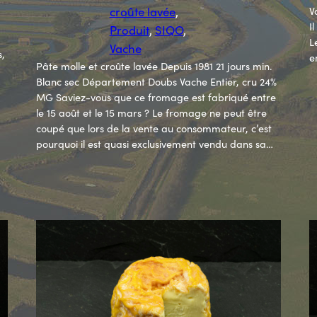
croûte lavée
, 
V
I
Produit
, 
SIQO
, 
L
Vache
s,
e
Pâte molle et croûte lavée Depuis 1981 21 jours min.
Blanc sec Département Doubs Vache Entier, cru 24%
MG Saviez-vous que ce fromage est fabriqué entre
le 15 août et le 15 mars ? Le fromage ne peut être
coupé que lors de la vente au consommateur, c’est
pourquoi il est quasi exclusivement vendu dans sa…