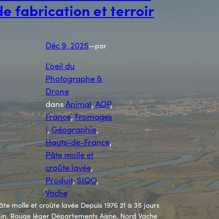
de fabrication et terroir
Déc 9, 2025
—
par
L’oeil du
Photographe &
Drone
dans
Animal
, 
AOP
, 
France
, 
Fromages
!
, 
Géographie
, 
Hauts-de-France
, 
Pâte molle et
croûte lavée
, 
Produit
, 
SIQO
, 
Vache
âte molle et croûte lavée Depuis 1976 21 à 35 jours
in. Rouge léger Départements Aisne, Nord Vache