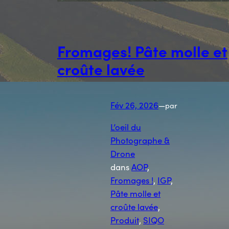
Fromages! Pâte molle et
croûte lavée
Fév 26, 2026
—
par
L’oeil du
Photographe &
Drone
dans
AOP
, 
Fromages !
, 
IGP
, 
Pâte molle et
croûte lavée
, 
Produit
, 
SIQO