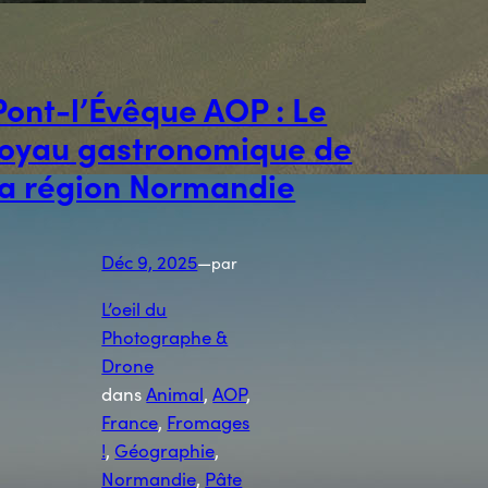
Pont-l’Évêque AOP : Le
joyau gastronomique de
la région Normandie
Déc 9, 2025
—
par
L’oeil du
Photographe &
Drone
dans
Animal
, 
AOP
, 
France
, 
Fromages
!
, 
Géographie
, 
Normandie
, 
Pâte