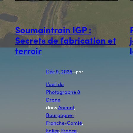
Soumaintrain IGP :
Secrets de fabrication et
terroir
Déc 9, 2025
—
par
L’oeil du
Photographe &
Drone
dans
Animal
, 
Bourgogne-
Franche-Comté
, 
Entier
, 
France
, 