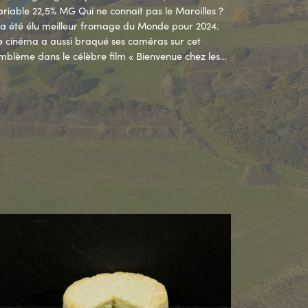
ariable 22,5% MG Qui ne connait pas le Maroilles ?
l a été élu meilleur fromage du Monde pour 2024.
e cinéma a aussi braqué ses caméras sur cet
mblème dans le célèbre film « Bienvenue chez les…