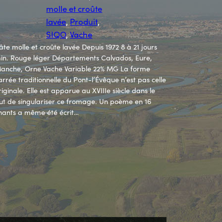
molle et croûte
lavée
, 
Produit
, 
SIQO
, 
Vache
âte molle et croûte lavée Depuis 1972 8 à 21 jours
in. Rouge léger Départements Calvados, Eure,
anche, Orne Vache Variable 22% MG La forme
arrée traditionnelle du Pont-l’Évêque n’est pas celle
riginale. Elle est apparue au XVIIIe siècle dans le
ut de singulariser ce fromage. Un poème en 16
hants a même été écrit…