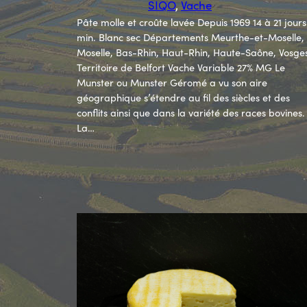
SIQO
, 
Vache
Pâte molle et croûte lavée Depuis 1969 14 à 21 jours
min. Blanc sec Départements Meurthe-et-Moselle,
Moselle, Bas-Rhin, Haut-Rhin, Haute-Saône, Vosge
Territoire de Belfort Vache Variable 27% MG Le
Munster ou Munster Géromé a vu son aire
géographique s’étendre au fil des siècles et des
conflits ainsi que dans la variété des races bovines.
La…