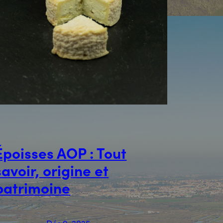
Époisses AOP : Tout
savoir, origine et
patrimoine