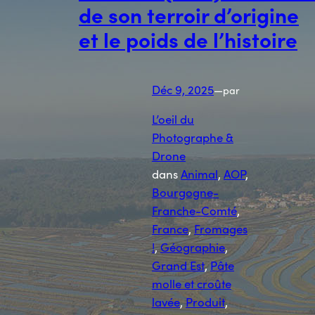
de son terroir d’origine
et le poids de l’histoire
Déc 9, 2025
—
par
L’oeil du
Photographe &
Drone
dans
Animal
, 
AOP
, 
Bourgogne-
Franche-Comté
, 
France
, 
Fromages
!
, 
Géographie
, 
Grand Est
, 
Pâte
molle et croûte
lavée
, 
Produit
, 