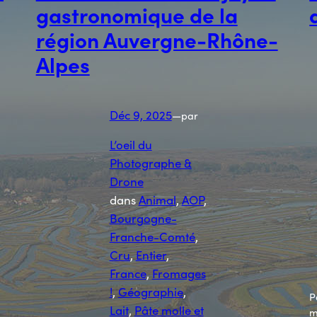
gastronomique de la
région Auvergne-Rhône-
Alpes
Déc 9, 2025
—
par
L’oeil du
Photographe &
Drone
dans
Animal
, 
AOP
, 
Bourgogne-
Franche-Comté
, 
Cru
, 
Entier
, 
France
, 
Fromages
!
, 
Géographie
, 
P
Lait
, 
Pâte molle et
m