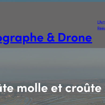
L’Ar
Rééd
tographe & Drone
te molle et croûte