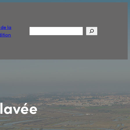
t de la
Rechercher
ition
 lavée