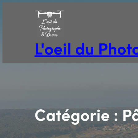
Aller
au
contenu
L'oeil du Pho
Catégorie :
Pâ