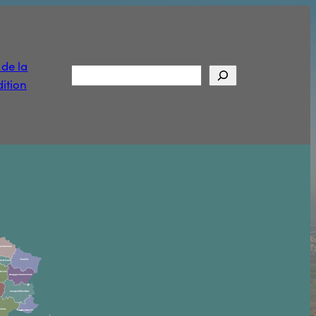
t de la
Rechercher
ition