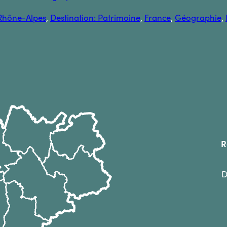
Rhône-Alpes
, 
Destination: Patrimoine
, 
France
, 
Géographie
, 
R
D