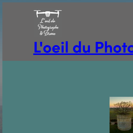
Aller
au
contenu
L'oeil du Pho