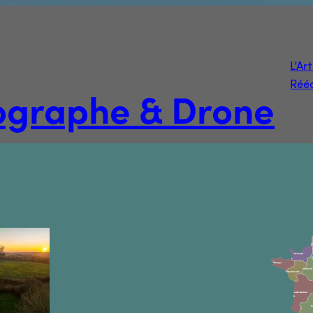
L’Ar
Rééd
tographe & Drone