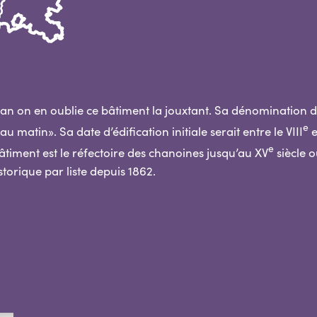
ean on en oublie ce bâtiment la jouxtant. Sa dénomination d
e
u matin». Sa date d’édification initiale serait entre le VIII
e
e
timent est le réfectoire des chanoines jusqu’au XV
siècle o
storique par liste depuis 1862.