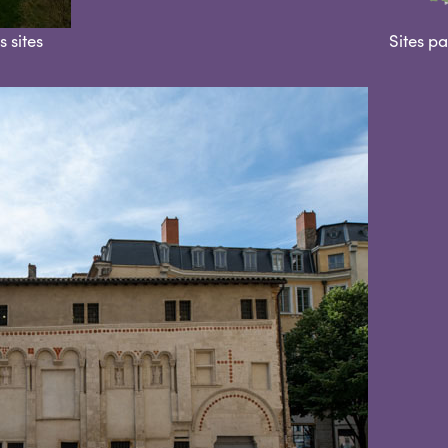
s sites
Sites p