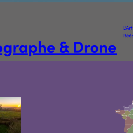
L’Ar
Rééd
tographe & Drone