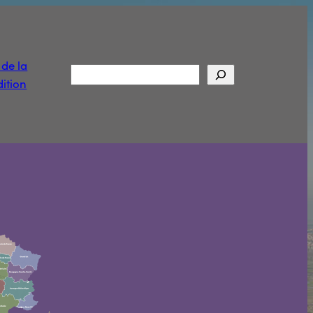
t de la
Rechercher
ition