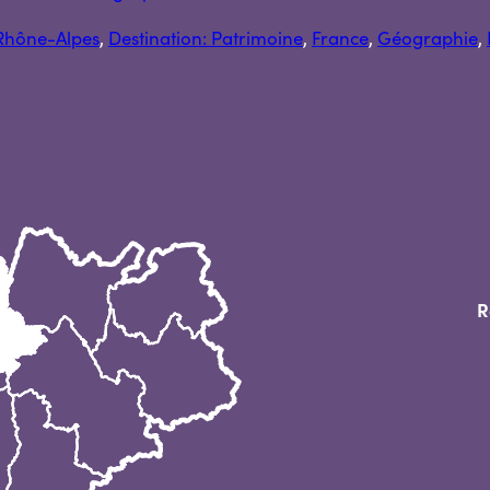
Rhône-Alpes
, 
Destination: Patrimoine
, 
France
, 
Géographie
, 
R