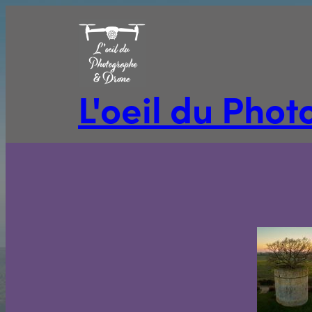
Aller
au
contenu
L'oeil du Pho