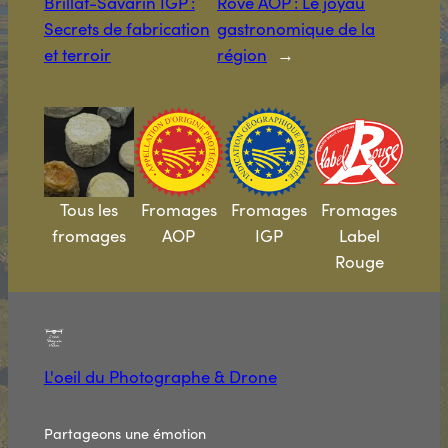
Brillat-Savarin IGP :
Rove AOP : Le joyau
Secrets de fabrication
gastronomique de la
et terroir
région
→
Tous les
Fromages
Fromages
Fromages
fromages
AOP
IGP
Label
Rouge
L'oeil du Photographe & Drone
Partageons une émotion