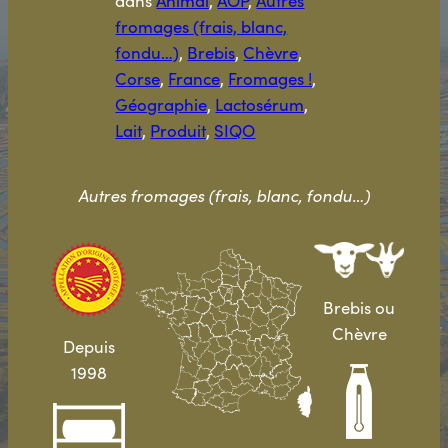
dans
Animal
, 
AOP
, 
Autres
fromages (frais, blanc,
fondu…)
, 
Brebis
, 
Chèvre
, 
Corse
, 
France
, 
Fromages !
, 
Géographie
, 
Lactosérum
, 
Lait
, 
Produit
, 
SIQO
Autres fromages (frais, blanc, fondu…)
Brebis ou
Chèvre
Depuis
1998