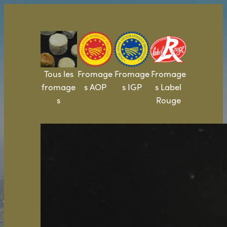
Aller
au
contenu
Tous les
Fromage
Fromage
Fromage
fromage
s AOP
s IGP
s Label
s
Rouge