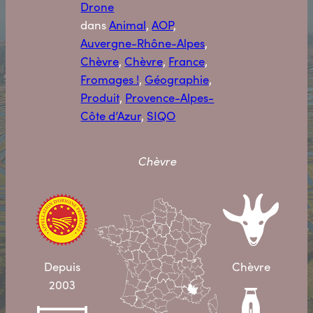
Drone
dans
Animal
, 
AOP
, 
Auvergne-Rhône-Alpes
, 
Chèvre
, 
Chèvre
, 
France
, 
Fromages !
, 
Géographie
, 
Produit
, 
Provence-Alpes-
Côte d’Azur
, 
SIQO
Chèvre
Depuis
Chèvre
2003