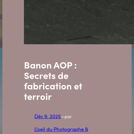
Banon AOP :
Secrets de
fabrication et
terroir
Déc 9, 2025
—
par
L’oeil du Photographe &