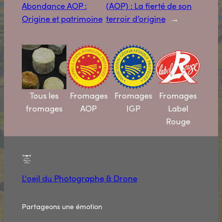
Abondance AOP :
(AOP) : La fierté de son
Origine et patrimoine
terroir d’origine
→
Tous les
Fromages
Fromages
Fromages
fromages
AOP
IGP
Label
Rouge
L'oeil du Photographe & Drone
Partageons une émotion