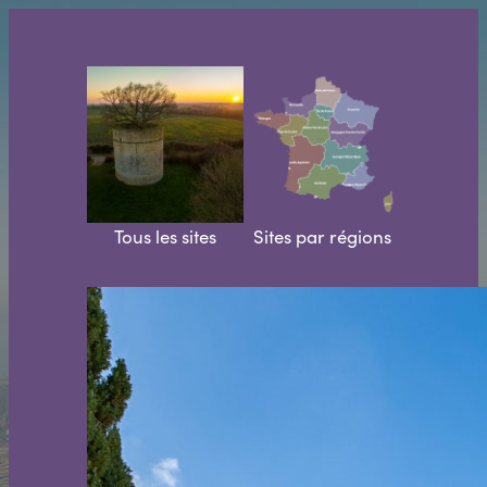
Aller
au
contenu
Tous les sites
Sites par régions