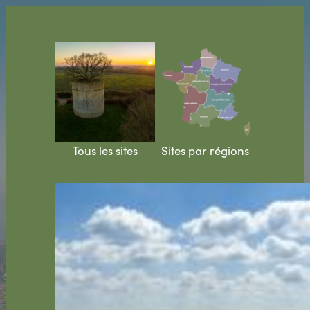
Aller
au
contenu
Tous les sites
Sites par régions