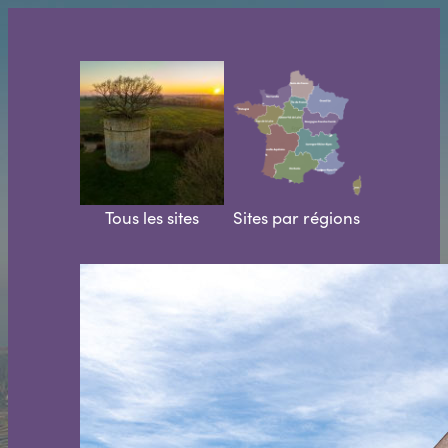
Aller
au
contenu
Tous les sites
Sites par régions