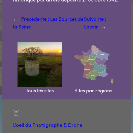
←
Précédente :
Les Sources de
Suivante :
la Seine
Lavoir
→
Tous les sites
Sites par régions
L'oeil du Photographe & Drone