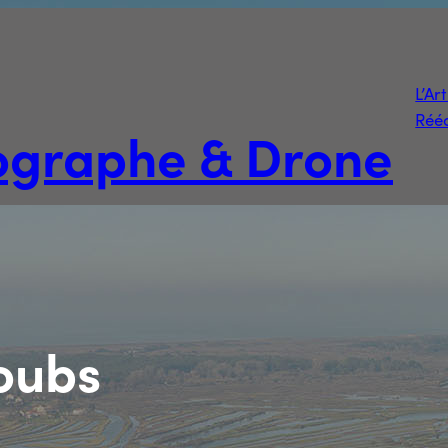
L’Ar
Rééd
tographe & Drone
oubs