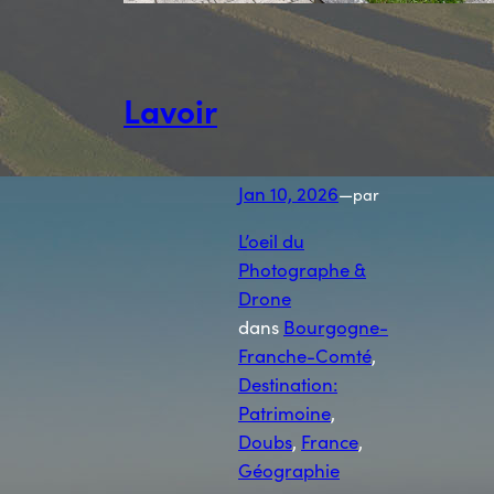
Lavoir
Jan 10, 2026
—
par
L’oeil du
Photographe &
Drone
dans
Bourgogne-
Franche-Comté
, 
Destination:
Patrimoine
, 
Doubs
, 
France
, 
Géographie