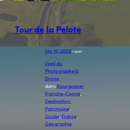
Tour de la Pelote
Jan 10, 2026
—
par
L’oeil du
Photographe &
Drone
dans
Bourgogne-
Franche-Comté
, 
Destination:
Patrimoine
, 
Doubs
, 
France
, 
Géographie