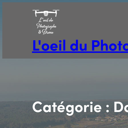
Aller
au
contenu
L'oeil du Pho
Catégorie :
D