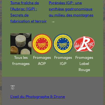
Tome fraîche de
Pyrénées IGP : une
l’Aubrac (IGP) :
synthèse gastronomique
Secrets de
au milieu des montagnes
fabrication et terroir
→
Tous les
Fromages
Fromages
Fromages
fromages
AOP
IGP
Label
Rouge
L'oeil du Photographe & Drone