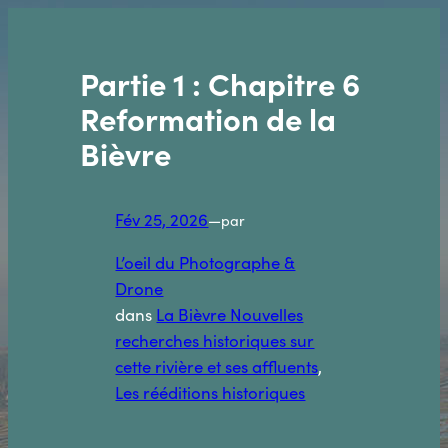
Aller
au
contenu
Partie 1 : Chapitre 6
Reformation de la
Bièvre
Fév 25, 2026
—
par
L’oeil du Photographe &
Drone
dans
La Bièvre Nouvelles
recherches historiques sur
cette rivière et ses affluents
, 
Les rééditions historiques