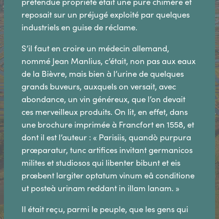
prétendue propriété était une pure chimère et
reposait sur un préjugé exploité par quelques
industriels en guise de réclame.
S’il faut en croire un médecin allemand,
nommé Jean Manlius, c’était, non pas aux eaux
de la Bièvre, mais bien à l’urine de quelques
grands buveurs, auxquels on versait, avec
abondance, un vin généreux, que l’on devait
ces merveilleux produits. On lit, en effet, dans
une brochure imprimée à Francfort en 1558, et
dont il est l’auteur : « Parisiis, quandò purpura
prœparatur, tunc artifices invitant germanicos
milites et studiosos qui libenter bibunt et eis
prœbent largiter optatum vinum eâ conditione
ut posteà urinam reddant in illam lanam. »
Il était reçu, parmi le peuple, que les gens qui