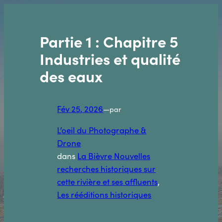
Aller
au
contenu
Partie 1 : Chapitre 5
Industries et qualité
des eaux
Fév 25, 2026
—
par
L’oeil du Photographe &
Drone
dans
La Bièvre Nouvelles
recherches historiques sur
cette rivière et ses affluents
, 
Les rééditions historiques