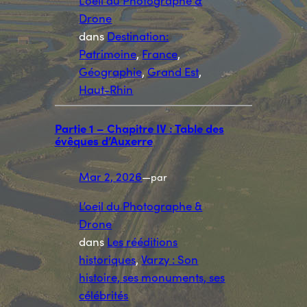
L’oeil du Photographe &
Drone
dans
Destination:
Patrimoine
, 
France
, 
Géographie
, 
Grand Est
, 
Haut-Rhin
Partie 1 – Chapitre IV : Table des
évêques d’Auxerre
Mar 2, 2026
—
par
L’oeil du Photographe &
Drone
dans
Les rééditions
historiques
, 
Varzy : Son
histoire, ses monuments, ses
célébrités