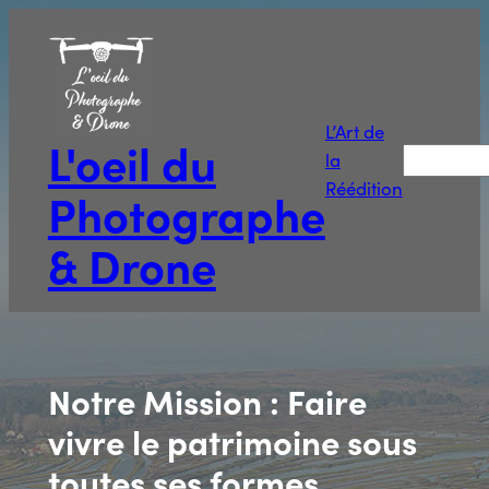
Aller
au
contenu
L’Art de
L'oeil du
Recherche
la
Réédition
Photographe
& Drone
Notre Mission : Faire
vivre le patrimoine sous
toutes ses formes