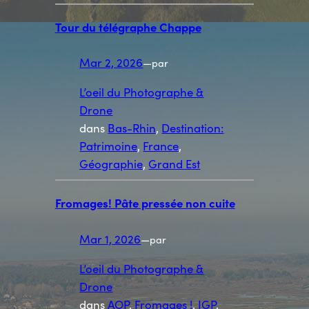
Tour du télégraphe Chappe
Mar 2, 2026
—
par
L’oeil du Photographe &
Drone
dans
Bas-Rhin
, 
Destination:
Patrimoine
, 
France
, 
Géographie
, 
Grand Est
Fromages! Pâte pressée non cuite
Mar 1, 2026
—
par
L’oeil du Photographe &
Drone
dans
AOP
, 
Fromages !
, 
IGP
, 