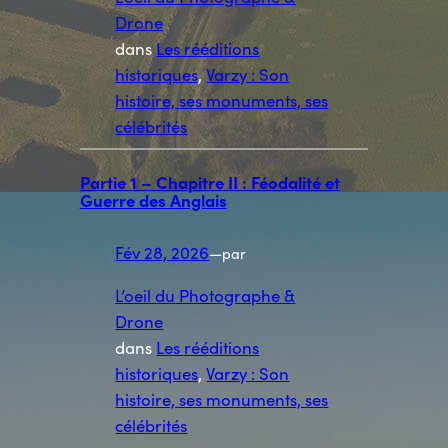
Drone
dans
Les rééditions
historiques
, 
Varzy : Son
histoire, ses monuments, ses
célébrités
Partie 1 – Chapitre II : Féodalité et
Guerre des Anglais
Fév 28, 2026
—
par
L’oeil du Photographe &
Drone
dans
Les rééditions
historiques
, 
Varzy : Son
histoire, ses monuments, ses
célébrités