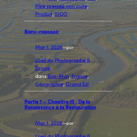
Pâte pressée non cuite
, 
Produit
, 
SIQO
Banc-reposoir
Mar 1, 2026
—
par
L’oeil du Photographe &
Drone
dans
Bas-Rhin
, 
France
, 
Géographie
, 
Grand Est
Partie 1 – Chapitre III : De la
Renaissance à la Restauration
Mar 1, 2026
—
par
L’oeil du Photographe &