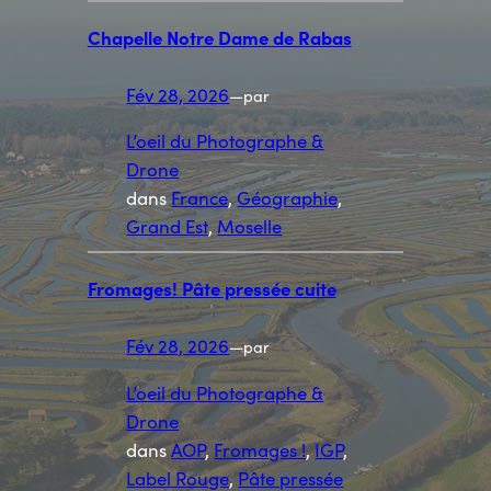
Chapelle Notre Dame de Rabas
Fév 28, 2026
—
par
L’oeil du Photographe &
Drone
dans
France
, 
Géographie
, 
Grand Est
, 
Moselle
Fromages! Pâte pressée cuite
Fév 28, 2026
—
par
L’oeil du Photographe &
Drone
dans
AOP
, 
Fromages !
, 
IGP
, 
Label Rouge
, 
Pâte pressée