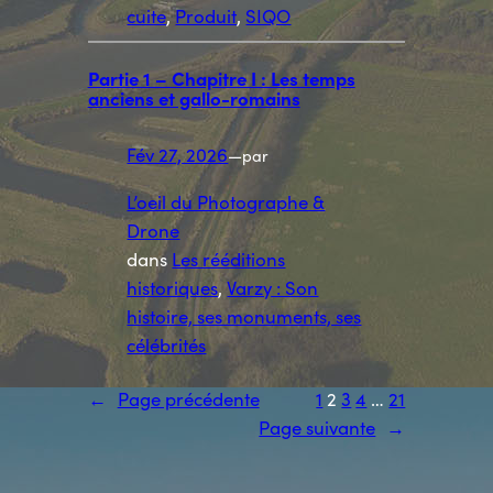
cuite
, 
Produit
, 
SIQO
Partie 1 – Chapitre I : Les temps
anciens et gallo-romains
Fév 27, 2026
—
par
L’oeil du Photographe &
Drone
dans
Les rééditions
historiques
, 
Varzy : Son
histoire, ses monuments, ses
célébrités
←
Page précédente
1
2
3
4
…
21
Page suivante
→