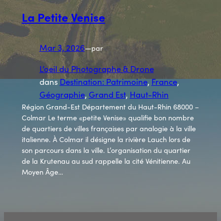
La Petite Venise
Mar 3, 2026
—
par
L’oeil du Photographe & Drone
dans
Destination: Patrimoine
, 
France
, 
Géographie
, 
Grand Est
, 
Haut-Rhin
Région Grand-Est Département du Haut-Rhin 68000 –
Colmar Le terme «petite Venise» qualifie bon nombre
de quartiers de villes françaises par analogie à la ville
italienne. À Colmar il désigne la rivière Lauch lors de
son parcours dans la ville. L’organisation du quartier
de la Krutenau au sud rappelle la cité Vénitienne. Au
Moyen Âge…