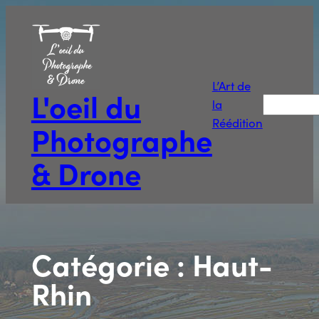
Aller
au
contenu
L’Art de
L'oeil du
Recherche
la
Réédition
Photographe
& Drone
Catégorie :
Haut-
Rhin