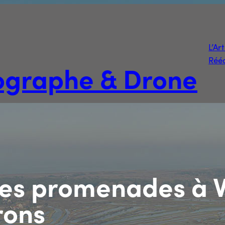
L’Ar
Rééd
tographe & Drone
s promenades à Ve
rons