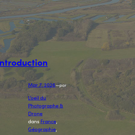
Introduction
Mar 7, 2026
—
par
L’oeil du
Photographe &
Drone
dans
France
, 
Géographie
, 