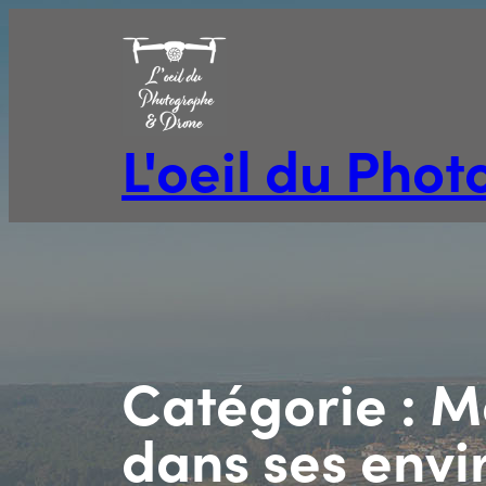
Aller
au
contenu
L'oeil du Pho
Catégorie :
Me
dans ses envi