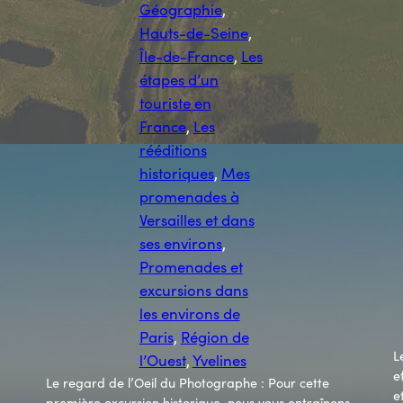
Géographie
, 
Hauts-de-Seine
, 
Île-de-France
, 
Les
étapes d’un
touriste en
France
, 
Les
rééditions
historiques
, 
Mes
promenades à
Versailles et dans
ses environs
, 
Promenades et
excursions dans
les environs de
Paris
, 
Région de
L
l’Ouest
, 
Yvelines
e
Le regard de l’Oeil du Photographe : Pour cette
e
première excursion historique, nous vous entraînons