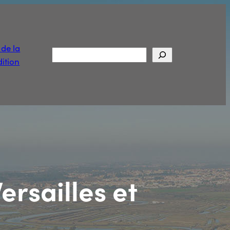
t de la
Rechercher
ition
rsailles et