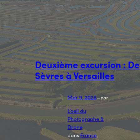
Deuxième excursion : De
Sèvres à Versailles
Mar 9, 2026
—
par
L’oeil du
Photographe &
Drone
dans
France
, 