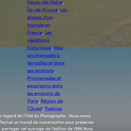
Hauts-de-Seine
, 
Île-de-France
, 
Les
étapes d’un
touriste en
France
, 
Les
rééditions
historiques
, 
Mes
promenades à
Versailles et dans
ses environs
, 
Promenades et
excursions dans
les environs de
Paris
, 
Région de
l’Ouest
, 
Yvelines
e regard de l’Oeil du Photographe : Nous avons
ffectué un travail de numérisation pour préserver
t partager cet ouvrage via l’édition de 1896.Nous