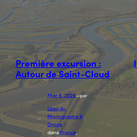
Première excursion :
Autour de Saint-Cloud
Mar 8, 2026
—
par
L’oeil du
Photographe &
Drone
dans
France
, 