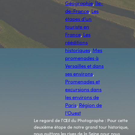
Géographie
, 
Île-
de-France
, 
Les
étapes d’un
touriste en
France
, 
Les
rééditions
historiques
, 
Mes
promenades à
Versailles et dans
ses environs
, 
Promenades et
excursions dans
les environs de
Paris
, 
Région de
l’Ouest
Le regard de l’Œil du Photographe : Pour cette
deuxième étape de notre grand tour historique,
nous quittons les rives de la Seine pour nous