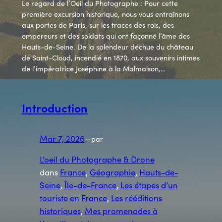
Le regard de l’Oeil du Photographe : Pour cette
première excursion historique, nous vous entraînons
aux portes de Paris, sur les traces des rois, des
empereurs et des soldats qui ont façonné l’âme des
Hauts-de-Seine. De la splendeur déchue du château
de Saint-Cloud, incendié en 1870, aux souvenirs intimes
de l’impératrice Joséphine à la Malmaison,…
Introduction
Mar 7, 2026
—
par
L’oeil du Photographe & Drone
dans
France
, 
Géographie
, 
Hauts-de-
Seine
, 
Île-de-France
, 
Les étapes d’un
touriste en France
, 
Les rééditions
historiques
, 
Mes promenades à