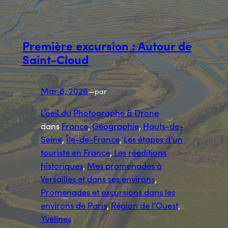
Première excursion : Autour de
Saint-Cloud
Mar 8, 2026
—
par
L’oeil du Photographe & Drone
dans
France
, 
Géographie
, 
Hauts-de-
Seine
, 
Île-de-France
, 
Les étapes d’un
touriste en France
, 
Les rééditions
historiques
, 
Mes promenades à
Versailles et dans ses environs
, 
Promenades et excursions dans les
environs de Paris
, 
Région de l’Ouest
, 
Yvelines