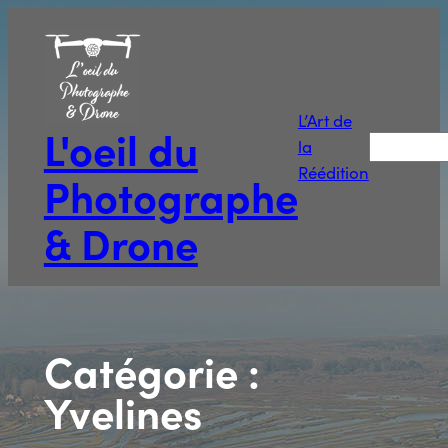
Aller
au
contenu
L’Art de
L'oeil du
Recherche
la
Réédition
Photographe
& Drone
Catégorie :
Yvelines