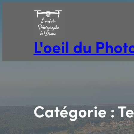
Aller
au
contenu
L'oeil du Pho
Catégorie :
Te