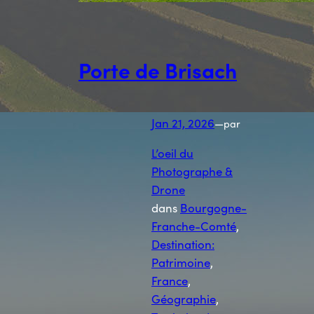
Porte de Brisach
Jan 21, 2026
—
par
L’oeil du
Photographe &
Drone
dans
Bourgogne-
Franche-Comté
, 
Destination:
Patrimoine
, 
France
, 
Géographie
, 