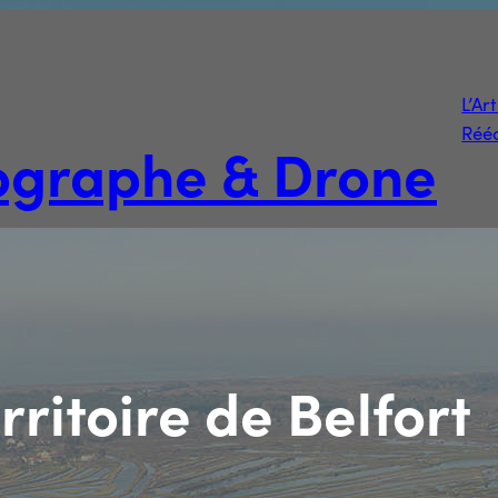
L’Ar
Rééd
tographe & Drone
rritoire de Belfort