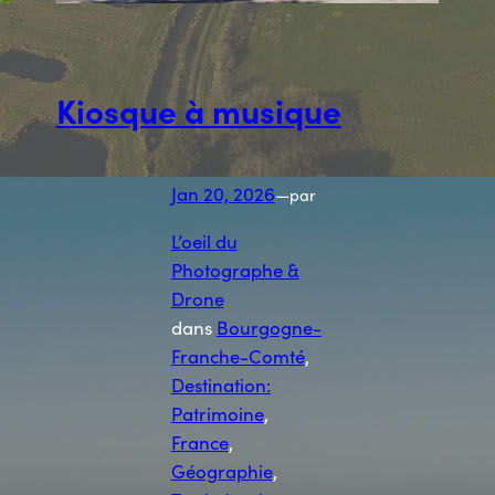
Kiosque à musique
Jan 20, 2026
—
par
L’oeil du
Photographe &
Drone
dans
Bourgogne-
Franche-Comté
, 
Destination:
Patrimoine
, 
France
, 
Géographie
, 