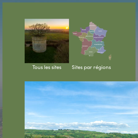
Aller
au
contenu
Tous les sites
Sites par régions