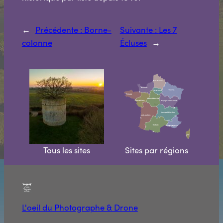
←
Précédente :
Borne-
Suivante :
Les 7
colonne
Écluses
→
Tous les sites
Sites par régions
L'oeil du Photographe & Drone