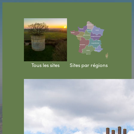
Aller
au
contenu
Tous les sites
Sites par régions