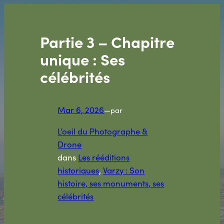
Aller
au
contenu
Partie 3 – Chapitre
unique : Ses
célébrités
Mar 6, 2026
—
par
L’oeil du Photographe &
Drone
dans
Les rééditions
historiques
, 
Varzy : Son
histoire, ses monuments, ses
célébrités