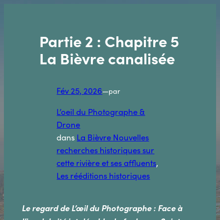
Aller
au
contenu
Partie 2 : Chapitre 5
La Bièvre canalisée
Fév 25, 2026
—
par
L’oeil du Photographe &
Drone
dans
La Bièvre Nouvelles
recherches historiques sur
cette rivière et ses affluents
, 
Les rééditions historiques
Le regard de L’œil du Photographe : Face à