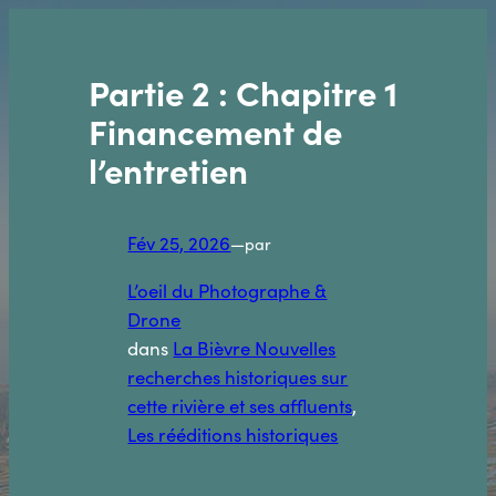
Aller
au
contenu
Partie 2 : Chapitre 1
Financement de
l’entretien
Fév 25, 2026
—
par
L’oeil du Photographe &
Drone
dans
La Bièvre Nouvelles
recherches historiques sur
cette rivière et ses affluents
, 
Les rééditions historiques