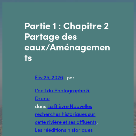
Aller
au
contenu
Partie 1 : Chapitre 2
Partage des
eaux/Aménagemen
ts
Fév 25, 2026
—
par
L’oeil du Photographe &
Drone
dans
La Bièvre Nouvelles
recherches historiques sur
cette rivière et ses affluents
, 
Les rééditions historiques