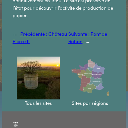
définitivement en 1960. Le site est préservé en
l’état pour découvrir l’activité de production de
papier.
←
Précédente :
Château
Suivante :
Pont de
Pierre II
Rohan
→
Tous les sites
Sites par régions