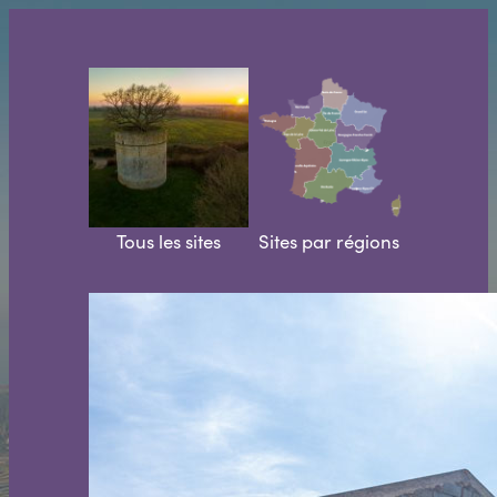
Aller
au
contenu
Tous les sites
Sites par régions