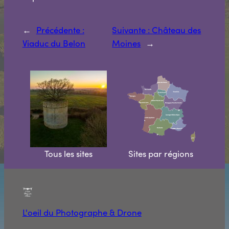
←
Précédente :
Suivante :
Château des
Viaduc du Belon
Moines
→
Tous les sites
Sites par régions
L'oeil du Photographe & Drone