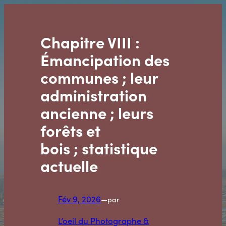
Aller
au
contenu
Chapitre VIII :
Émancipation des
communes ; leur
administration
ancienne ; leurs
forêts et
bois ; statistique
actuelle
Fév 9, 2026
—
par
L’oeil du Photographe &