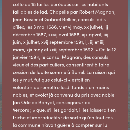
cotte de 15 tailles peréqués sur les habitants
taillables de lad. Chapelle par Robert Magnan,
Jean Bovier et Gabriel Bellier, consuls jadis
d’ilec, les 3 mai 1586, v et vj may, xx julhet, iij
décembre 1587, xxvij avril 1588, xjx apvril, iiij
juin, x julhet, xvij septembre 1591, ij, iij et iiij
mars, xjx may et xxiij septembre 1592. » Or, le 12
janvier 1594, le consul Magnan, des consuls
vieux et des particuliers, consentirent à faire
cession de ladite somme à Bonel. La raison qui
les y mut, fut que celui-ci « estoit en
volonté » de remettre lesd. fonds « en mains
nobles, et avoict jà convenu du pris avec noble
Jan Ode de Bonyot, conseigneur de
Vercors ; » que, s’il les gardait, il les laisserait en
friche et improductifs : de sorte qu’en tout cas
la commune n’avait guère à compter sur lui