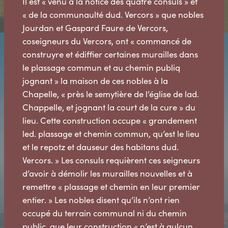
Il est « venu à la notice des quatre consuls » et
« de la communaulté dud. Vercors » que nobles
Jourdan et Gaspard Faure de Vercors,
coseigneurs du Vercors, ont « commancé de
construyre et édiffier certaines murailles dans
le plassage commun et au chemin publiq
jognant » la maison de ces nobles à la
Chapelle, « près le semytière de l’église de lad.
Chappelle, et jognant la court de la cure » du
lieu. Cette construction occupe « grandement
led. plassage et chemin commun, qu’est le lieu
et le repotz et dauseur des habitans dud.
Vercors. » Les consuls requièrent ces seigneurs
d’avoir à démolir les murailles nouvelles et à
remettre « plassage et chemin en leur premier
entier. » Les nobles disent qu’ils n’ont rien
occupé du terrain communal ni du chemin
public, que leur construction « n’est à aulcun