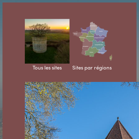
Aller
au
contenu
Tous les sites
Sites par régions