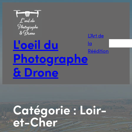
Aller
au
contenu
L’Art de
L'oeil du
Recherche
la
Réédition
Photographe
& Drone
Catégorie :
Loir-
et-Cher