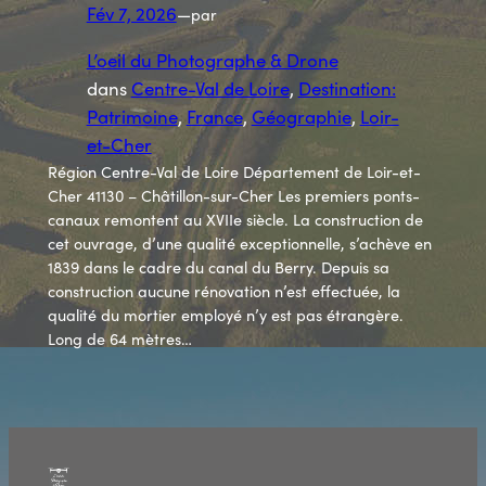
Fév 7, 2026
—
par
L’oeil du Photographe & Drone
dans
Centre-Val de Loire
, 
Destination:
Patrimoine
, 
France
, 
Géographie
, 
Loir-
et-Cher
Région Centre-Val de Loire Département de Loir-et-
Cher 41130 – Châtillon-sur-Cher Les premiers ponts-
canaux remontent au XVIIe siècle. La construction de
cet ouvrage, d’une qualité exceptionnelle, s’achève en
1839 dans le cadre du canal du Berry. Depuis sa
construction aucune rénovation n’est effectuée, la
qualité du mortier employé n’y est pas étrangère.
Long de 64 mètres…