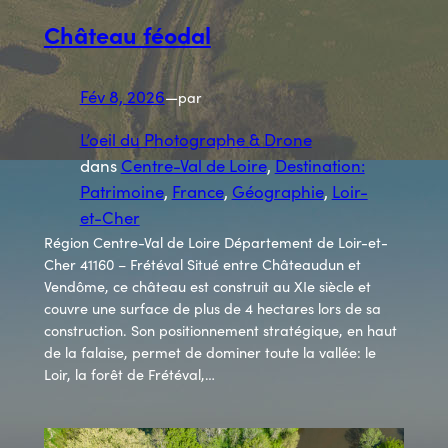
Château féodal
Fév 8, 2026
—
par
L’oeil du Photographe & Drone
dans
Centre-Val de Loire
, 
Destination:
Patrimoine
, 
France
, 
Géographie
, 
Loir-
et-Cher
Région Centre-Val de Loire Département de Loir-et-
Cher 41160 – Frétéval Situé entre Châteaudun et
Vendôme, ce château est construit au XIe siècle et
couvre une surface de plus de 4 hectares lors de sa
construction. Son positionnement stratégique, en haut
de la falaise, permet de dominer toute la vallée: le
Loir, la forêt de Frétéval,…