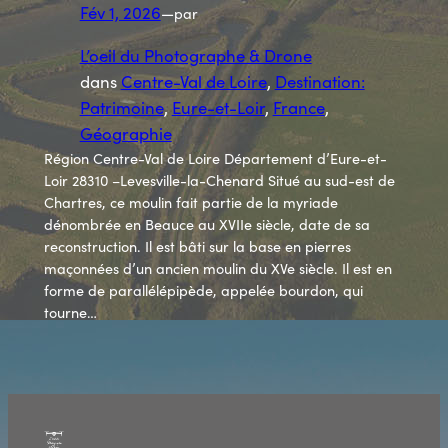
Fév 1, 2026
—
par
L’oeil du Photographe & Drone
dans
Centre-Val de Loire
, 
Destination:
Patrimoine
, 
Eure-et-Loir
, 
France
, 
Géographie
Région Centre-Val de Loire Département d’Eure-et-
Loir 28310 –Levesville-la-Chenard Situé au sud-est de
Chartres, ce moulin fait partie de la myriade
dénombrée en Beauce au XVIIe siècle, date de sa
reconstruction. Il est bâti sur la base en pierres
maçonnées d’un ancien moulin du XVe siècle. Il est en
forme de parallélépipède, appelée bourdon, qui
tourne…