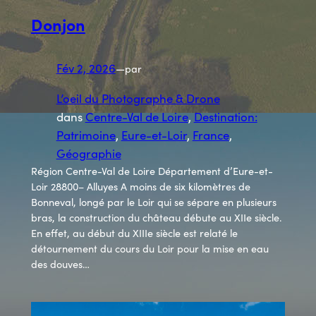
Donjon
Fév 2, 2026
—
par
L’oeil du Photographe & Drone
dans
Centre-Val de Loire
, 
Destination:
Patrimoine
, 
Eure-et-Loir
, 
France
, 
Géographie
Région Centre-Val de Loire Département d’Eure-et-
Loir 28800– Alluyes A moins de six kilomètres de
Bonneval, longé par le Loir qui se sépare en plusieurs
bras, la construction du château débute au XIIe siècle.
En effet, au début du XIIIe siècle est relaté le
détournement du cours du Loir pour la mise en eau
des douves…