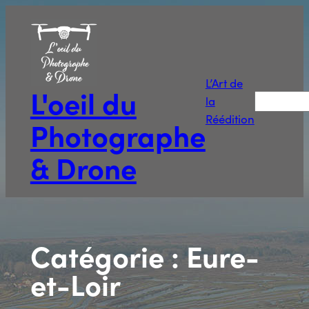
Aller
au
contenu
L’Art de
L'oeil du
Recherche
la
Réédition
Photographe
& Drone
Catégorie :
Eure-
et-Loir