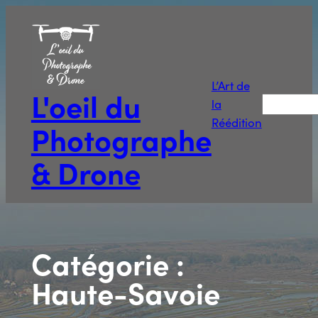
Aller
au
contenu
L’Art de
L'oeil du
Recherche
la
Réédition
Photographe
& Drone
Catégorie :
Haute-Savoie