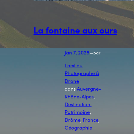
La fontaine aux ours
Jan 7, 2026
—
par
L’oeil du
Photographe &
Drone
dans
Auvergne-
Rhône-Alpes
, 
Destination:
Patrimoine
, 
Drôme
, 
France
, 
Géographie