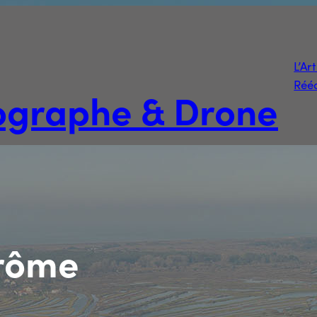
L’Ar
Rééd
tographe & Drone
rôme