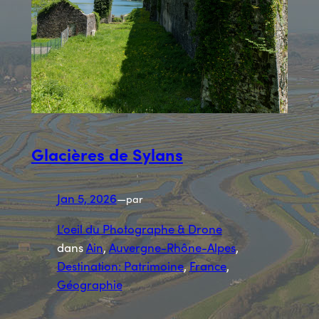
Glacières de Sylans
Jan 5, 2026
—
par
L’oeil du Photographe & Drone
dans
Ain
, 
Auvergne-Rhône-Alpes
, 
Destination: Patrimoine
, 
France
, 
Géographie