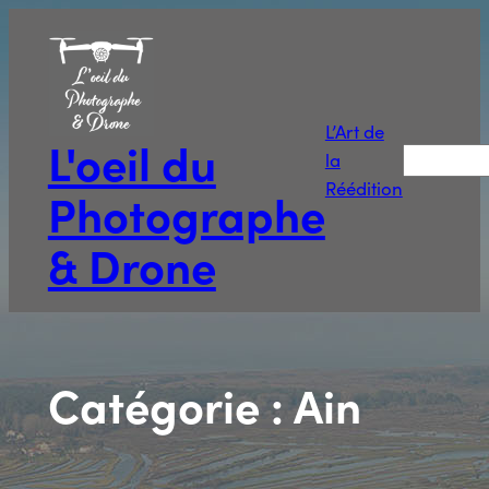
Aller
au
contenu
L’Art de
L'oeil du
Recherche
la
Réédition
Photographe
& Drone
Catégorie :
Ain