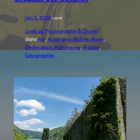
Jan 5, 2026
—
par
L’oeil du Photographe & Drone
dans
Ain
, 
Auvergne-Rhône-Alpes
, 
Destination: Patrimoine
, 
France
, 
Géographie